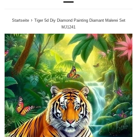
Menü
›
Startseite
Tiger 5d Diy Diamond Painting Diamant Malerei Set
MJ1241