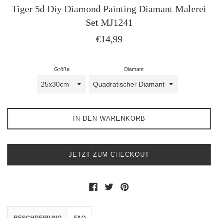
Tiger 5d Diy Diamond Painting Diamant Malerei
Set MJ1241
Normaler
€14,99
Preis
Größe
Diamant
IN DEN WARENKORB
JETZT ZUM CHECKOUT
Auf Facebook teilen
Auf Twitter twittern
Auf Pinterest pinnen