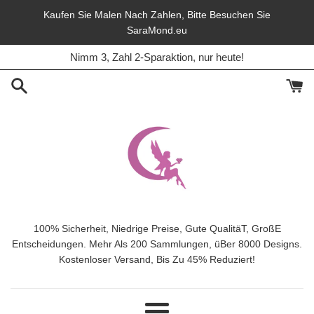
Direkt
Kaufen Sie Malen Nach Zahlen, Bitte Besuchen Sie
zum
SaraMond.eu
45% Rabatt, Lieferung frei, In diesem Monat.
Inhalt
Nimm 3, Zahl 2-Sparaktion, nur heute!
100% Sicherheit, Niedrige Preise, Gute QualitäT, GroßE
Entscheidungen. Mehr Als 200 Sammlungen, üBer 8000 Designs.
Kostenloser Versand, Bis Zu 45% Reduziert!