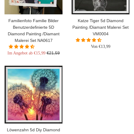
Familienfoto Familie Bilder
Katze Tiger 5d Diamond
Benutzerdefinierte 5D
Painting /Diamant Malerei Set
Diamond Painting /Diamant
VM0004
Malerei Set NA0617
Von €13,99
Normaler
€21,59
Im Angebot ab €15,99
Preis
Löwenzahn 5d Diy Diamond