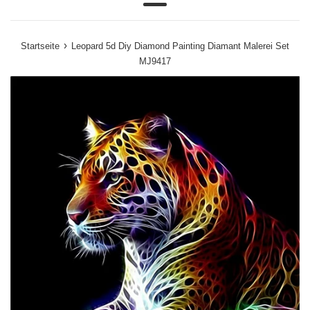
Menü
›
Startseite
Leopard 5d Diy Diamond Painting Diamant Malerei Set
MJ9417