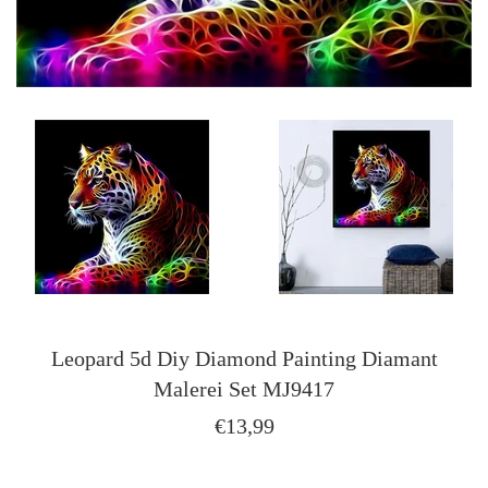
Leopard 5d Diy Diamond Painting Diamant
Malerei Set MJ9417
Normaler
€13,99
Preis