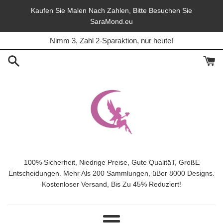
Direkt
Kaufen Sie Malen Nach Zahlen, Bitte Besuchen Sie
zum
SaraMond.eu
45% Rabatt, Lieferung frei, In diesem Monat.
Inhalt
Nimm 3, Zahl 2-Sparaktion, nur heute!
100% Sicherheit, Niedrige Preise, Gute QualitäT, GroßE
Entscheidungen. Mehr Als 200 Sammlungen, üBer 8000 Designs.
Kostenloser Versand, Bis Zu 45% Reduziert!