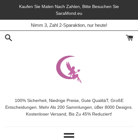
Direkt
Kaufen Sie Malen Nach Zahlen, Bitte Besuchen Sie
zum
SaraMond.eu
45% Rabatt, Lieferung frei, In diesem Monat.
Inhalt
Nimm 3, Zahl 2-Sparaktion, nur heute!
100% Sicherheit, Niedrige Preise, Gute QualitäT, GroßE
Entscheidungen. Mehr Als 200 Sammlungen, üBer 8000 Designs.
Kostenloser Versand, Bis Zu 45% Reduziert!