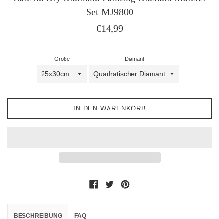
Set MJ9800
Normaler
€14,99
Preis
Größe
Diamant
IN DEN WARENKORB
Auf Facebook teilen
Auf Twitter twittern
Auf Pinterest pinnen
BESCHREIBUNG
FAQ